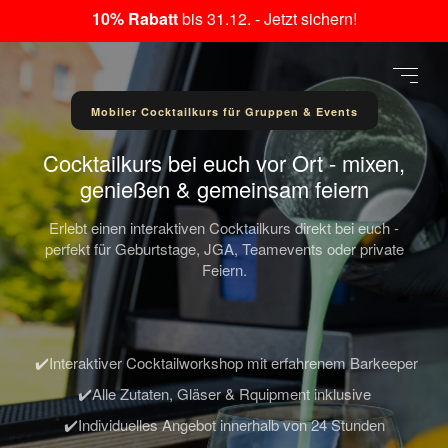
10% Rabatt
bis 31.12. - Jetzt sichern!
Mobiler Cocktailkurs für Gruppen & Events
Cocktailkurs bei euch vor Ort - mixen,
genießen & gemeinsam feiern
Erlebt einen interaktiven Cocktailkurs direkt bei euch -
perfekt für Geburtstage, JGA, Teamevents oder private
Feiern.
✔️Interaktiver Cocktailworkshop mit erfahrenem Barkeeper
✔️Alle Zutaten, Gläser & Rquipment inklusive
✔️Individuelles Angebot innerhalb von 24 Stunden